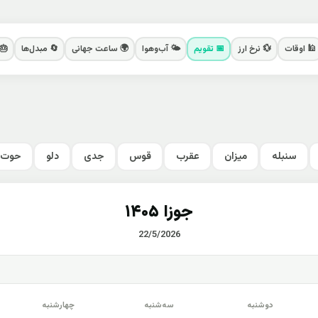
🕌 اوقات
💱 نرخ ارز
📅 تقویم
🌤️ آب‌وهوا
🌍 ساعت جهانی
🔄 مبدل‌ها
🎂
سنبله
میزان
عقرب
قوس
جدی
دلو
حوت
جوزا ۱۴۰۵
22/5/2026
دوشنبه
سه‌شنبه
چهارشنبه