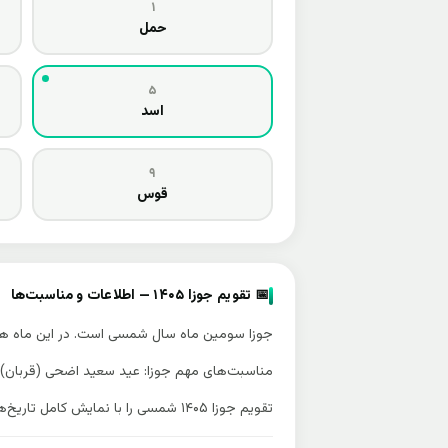
۱
ملی/تاریخی
حمل
🕊️ روز جهانی کودکان قربانی
۱۴
›
ملی/تاریخی
۵
اسد
🌿 روز جهانی محیط زیست
۱۵
›
ملی/تاریخی
۹
📅 درگذشت اسکندر مقدونی
۲۰
›
قوس
ملی/تاریخی
💐 روز مادر در افغانستان
۲۴
›
ملی/تاریخی
📅 تقویم جوزا ۱۴۰۵ — اطلاعات و مناسبت‌ها
جوزا سومین ماه سال شمسی است. در این ماه هوا
مناسبت‌های مهم جوزا: عید سعید اضحی (قربان)، 
تقویم جوزا ۱۴۰۵ شمسی را با نمایش کامل تاریخ‌های میلادی و هجری قمری، مناسبت‌های ملی افغانستان، تعطیلات رسمی و مناسبت‌های اسلامی مشاهده می‌کنید.