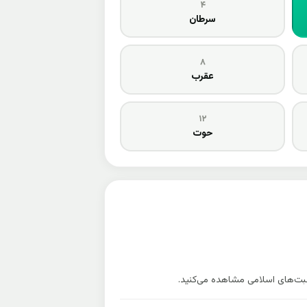
۴
سرطان
۸
عقرب
۱۲
حوت