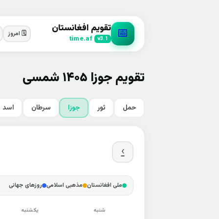
تقویم افغانستان
📅
🗓️ امروز
time.af
v3.1
تقویم جوزا ۱۴۰۵ شمسی
حمل
ثور
جوزا
سرطان
اسد
›
ملی افغانستان
مذهبی اسلامی
روزهای جهانی
شنبه
یکشنبه