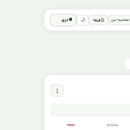
ورود
 محاسبه سن
🌙
‹
پنجشنبه
جمعه