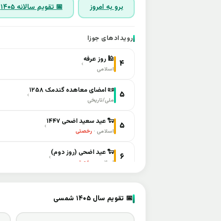
برو به امروز
📅 تقویم سالانه ۱۴۰۵
رویدادهای جوزا
🕌 روز عرفه
۴
›
اسلامی
📜 امضای معاهده گندمک ۱۲۵۸
۵
›
ملی/تاریخی
🐑 عید سعید اضحی ۱۴۴۷
۵
›
اسلامی ·
رخصتی
🐑 عید اضحی (روز دوم)
۶
›
اسلامی ·
رخصتی
🐑 عید اضحی (روز سوم)
۷
›
اسلامی ·
رخصتی
📅 تقویم سال ۱۴۰۵ شمسی
🧒 روز جهانی کودک
۱۱
›